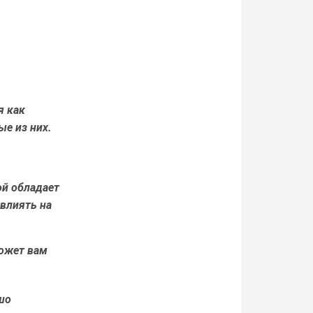
я как
ые из них.
ой обладает
влиять на
может вам
шо