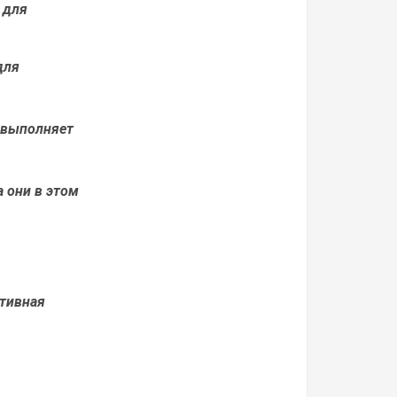
 для
для
и выполняет
 они в этом
ртивная