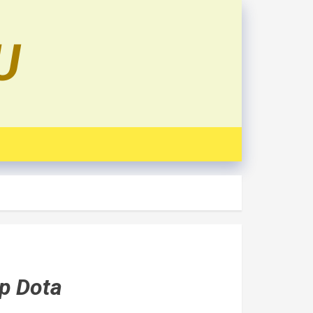
U
р Dota