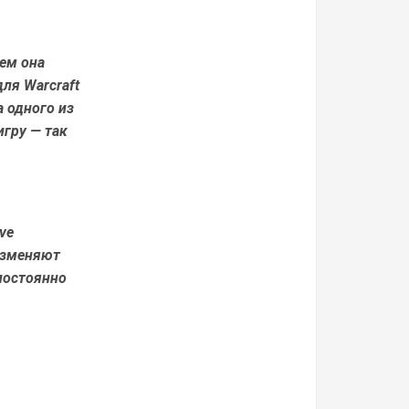
чем она
ля Warcraft
а одного из
гру — так
ve
изменяют
постоянно