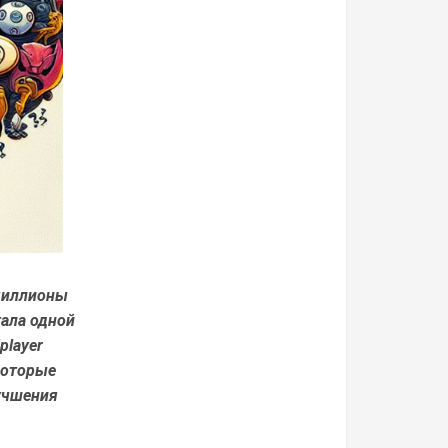
 миллионы
тала одной
player
 которые
учшения