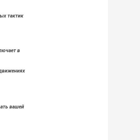
ных тактик
лючает в
едвижениях
дать вашей