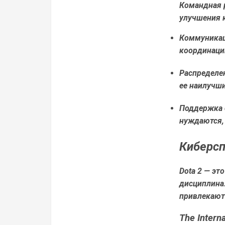
Командная р
улучшения 
Коммуникац
координаци
Распределен
ее наилучш
Поддержка 
нуждаются, 
Киберсп
Dota 2 — эт
дисциплина
привлекают
The Interna