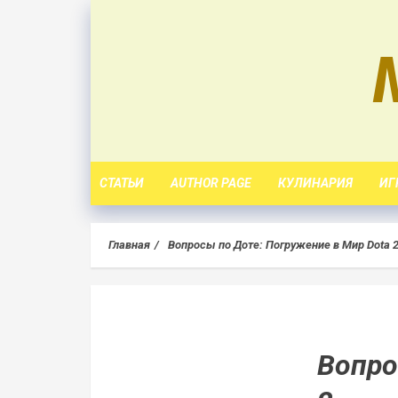
Skip
to
content
СТАТЬИ
AUTHOR PAGE
КУЛИНАРИЯ
ИГ
Главная
Вопросы по Доте: Погружение в Мир Dota 
Вопро