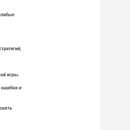
 слабые
стратегий,
ой игры.
 ошибки и
понять