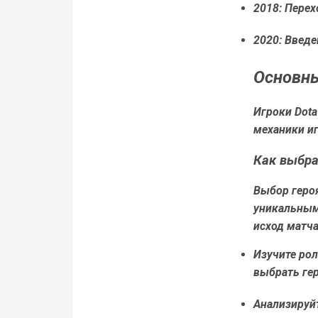
2018: Перех
2020: Введе
Основны
Игроки Dota
механики иг
Как выбра
Выбор геро
уникальным
исход матча
Изучите рол
выбрать ге
Анализируй