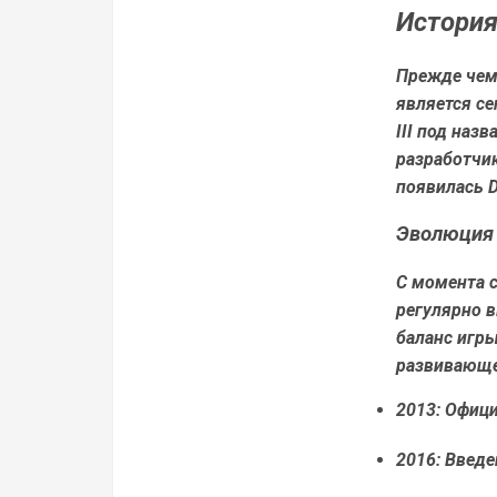
История
Прежде чем 
является се
III под назв
разработчи
появилась D
Эволюция
С момента с
регулярно 
баланс игры
развивающе
2013: Офици
2016: Введе