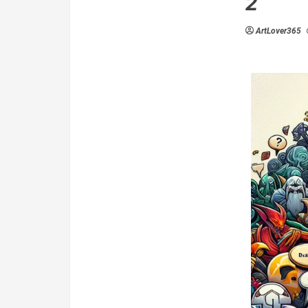
2
ArtLover365