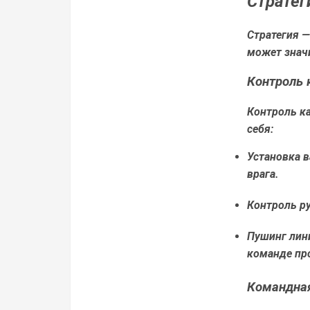
Стратег
Стратегия —
может знач
Контроль 
Контроль ка
себя:
Установка 
врага.
Контроль ру
Пушинг лини
команде пр
Командная