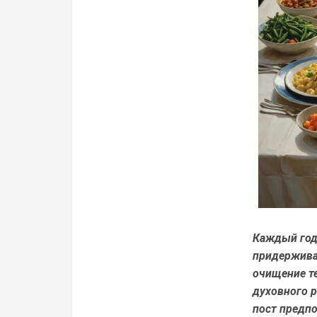
Каждый год
придерживат
очищение те
духовного р
пост предп