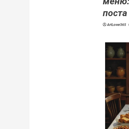
меню:
поста
ArtLover365