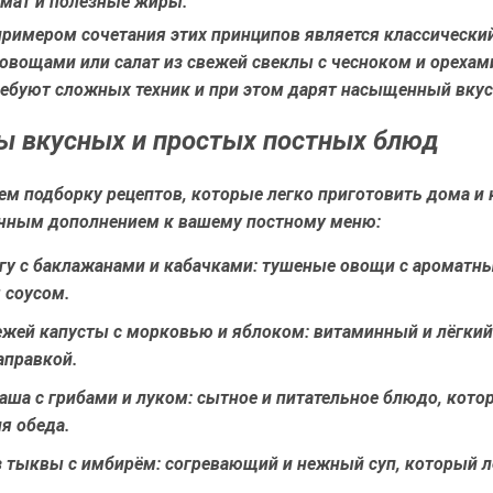
мат и полезные жиры.
римером сочетания этих принципов является классический
овощами или салат из свежей свеклы с чесноком и орехам
ребуют сложных техник и при этом дарят насыщенный вкус 
 вкусных и простых постных блюд
ем подборку рецептов, которые легко приготовить дома и
ичным дополнением к вашему постному меню:
гу с баклажанами и кабачками:
тушеные овощи с ароматн
 соусом.
ежей капусты с морковью и яблоком:
витаминный и лёгкий 
аправкой.
аша с грибами и луком:
сытное и питательное блюдо, кото
я обеда.
з тыквы с имбирём:
согревающий и нежный суп, который л
.