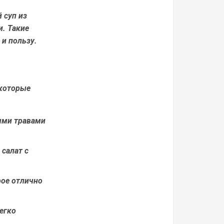
 суп из
и. Такие
и пользу.
 которые
ыми травами
салат с
рое отлично
егко