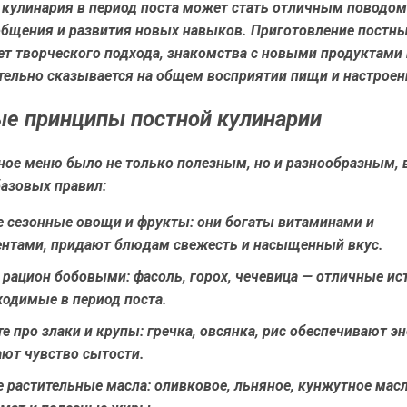
, кулинария в период поста может стать отличным поводом
общения и развития новых навыков. Приготовление постн
ет творческого подхода, знакомства с новыми продуктами 
тельно сказывается на общем восприятии пищи и настроен
е принципы постной кулинарии
ное меню было не только полезным, но и разнообразным, 
базовых правил:
е сезонные овощи и фрукты:
они богаты витаминами и
нтами, придают блюдам свежесть и насыщенный вкус.
 рацион бобовыми:
фасоль, горох, чечевица — отличные ис
ходимые в период поста.
е про злаки и крупы:
гречка, овсянка, рис обеспечивают эн
ют чувство сытости.
е растительные масла:
оливковое, льняное, кунжутное мас