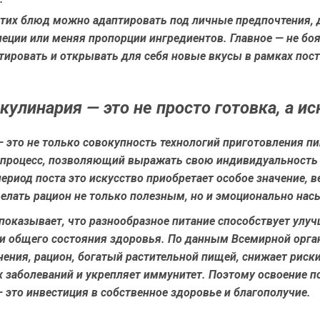
этих блюд можно адаптировать под личные предпочтения, 
еции или меняя пропорции ингредиентов. Главное — не бо
тировать и открывать для себя новые вкусы в рамках пос
кулинария — это не просто готовка, а ис
 это не только совокупность технологий приготовления пи
 процесс, позволяющий выражать свою индивидуальность 
период поста это искусство приобретает особое значение, в
делать рацион не только полезным, но и эмоционально на
показывает, что разнообразное питание способствует улу
 и общего состояния здоровья. По данным Всемирной орга
ения, рацион, богатый растительной пищей, снижает риск
 заболеваний и укрепляет иммунитет. Поэтому освоение п
 это инвестиция в собственное здоровье и благополучие.