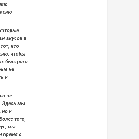
анию
 меню
 которые
ем вкусов и
тот, кто
меню, чтобы
ях быстрого
рые не
ть и
ню не
с. Здесь мы
 но и
Более того,
суг, мы
и время с