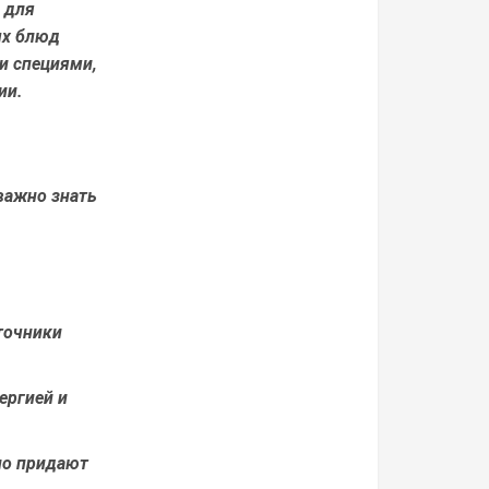
 для
ых блюд
и специями,
ии.
важно знать
точники
ергией и
ло придают