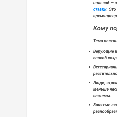
пользой — 
ставки
. Эт
времяпрепр
Кому по
Тема постн
Верующие и
способ сохр
Вегетарианц
растительно
Люди, стре
меньше нас
системы.
Занятые лю
разнообразн