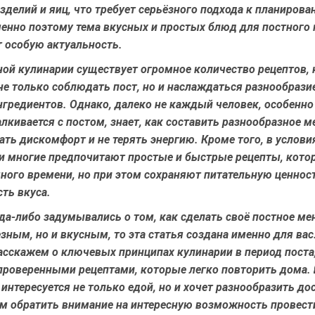
делий и яиц, что требует серьёзного подхода к планиров
менно поэтому тема вкусных и простых блюд для постного
т особую актуальность.
ной кулинарии существует огромное количество рецептов,
е только соблюдать пост, но и наслаждаться разнообрази
гредиентов. Однако, далеко не каждый человек, особенно 
лкивается с постом, знает, как составить разнообразное 
ть дискомфорт и не терять энергию. Кроме того, в услови
и многие предпочитают простые и быстрые рецепты, кото
ного времени, но при этом сохраняют питательную ценнос
ть вкуса.
да-либо задумывались о том, как сделать своё постное ме
зным, но и вкусным, то эта статья создана именно для ва
асскажем о ключевых принципах кулинарии в период поста,
проверенными рецептами, которые легко повторить дома. 
о интересуется не только едой, но и хочет разнообразить до
м обратить внимание на интересную возможность провест