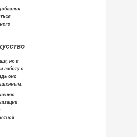
добавляя
яться
тного
кусство
щи, но и
и заботу о
едь оно
сыщенным.
чшению
низации
и
остной