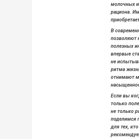
молочных из
рациона. И
приобретае
В современ
позволяют н
полезных ин
впервые ста
не испытыва
ритма жизн
отнимают м
насыщеннос
Если вы ког
только поле
не только р
поделимся 
для тех, кт
рекомендуе