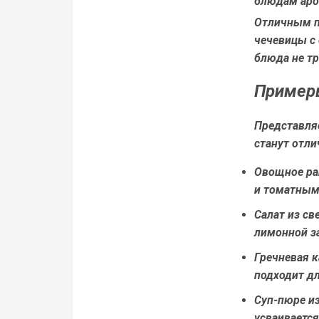
блюдам аро
Отличным п
чечевицы с 
блюда не т
Примеры
Представля
станут отл
Овощное ра
и томатным
Салат из св
лимонной з
Гречневая к
подходит дл
Суп-пюре и
усваивается