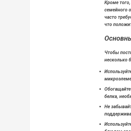
Кроме того
семейного 
часто требу
что положи
Основны
Чтобы пост
несколько 
Используйт
микроэлеме
Обогащайте
белка, необ
Не забывайт
поддержива
Используйт