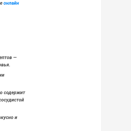
ке
онлайн
ептов —
овья.
ми
ю содержит
сосудистой
вкусно и