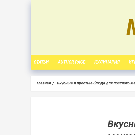
Skip
to
content
СТАТЬИ
AUTHOR PAGE
КУЛИНАРИЯ
ИГ
Главная
Вкусные и простые блюда для постного ме
Вкусн