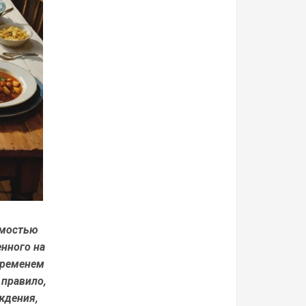
имостью
енного на
временем
 правило,
ждения,