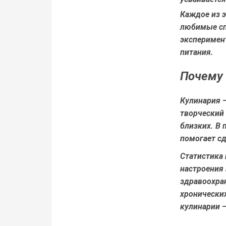
Каждое из 
любимые сп
эксперимен
питания.
Почему 
Кулинария —
творческий
близких. В 
помогает с
Статистика 
настроения
здравоохран
хронических
кулинарии —