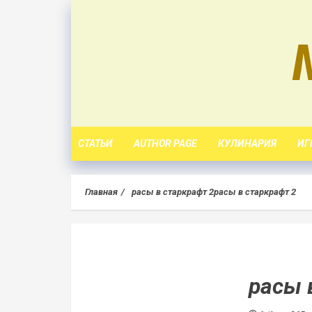
Skip
to
content
СТАТЬИ
AUTHOR PAGE
КУЛИНАРИЯ
ИГ
Главная
расы в старкрафт 2
расы в старкрафт 2
расы 