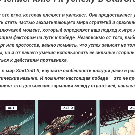
I — это игра, которая пленяет и увлекает. Она предоставляе
ь стать частью захватывающего мира стратегий и сражен
 ключевой момент, который определяет ваш подход к игре 
щим фактором на пути к победе. Независимо от того, выб
ерг или протоссов, важно помнить, что успех зависит не то
, но и от вашего умения использовать её сильные стороны
ться к действиям противника.
 в мир StarCraft II, изучайте особенности каждой расы и ра
гические навыки. И помните: настоящая победа — это не пр
вника, это достижение гармонии между стратегией, навык