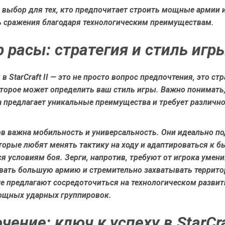
 выбор для тех, кто предпочитает строить мощные армии 
 сражения благодаря технологическим преимуществам.
 расы: стратегия и стиль игр
в StarCraft II — это не просто вопрос предпочтения, это ст
оторое может определить ваш стиль игры. Важно понимать,
а предлагает уникальные преимущества и требует различно
ов важна мобильность и универсальность. Они идеально п
торые любят менять тактику на ходу и адаптироваться к б
 условиям боя. Зерги, напротив, требуют от игрока умени
вать большую армию и стремительно захватывать террито
е предлагают сосредоточиться на технологическом развит
ощных ударных группировок.
ение: ключ к успеху в StarCraf