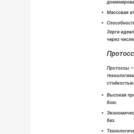
доминироват
Массовая а
Способност
Зерги идеал
через числе
Протосс
Протоссы —
технологиям
стойкостью,
Высокая пр
бою.
Экономичес
баз.
Технологич