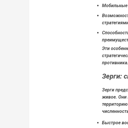
Мобильные и
Возможност
стратегиями
Способност
преимущест
Эти особен
стратегиче
противника
Зерги: 
Зерги пред
живое. Они
территорию
численность
Быстрое во