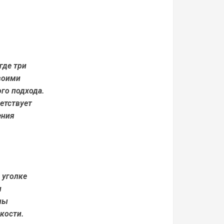
 где три
воими
ого подхода.
ветствует
ения
 уголке
и
ны
кости.