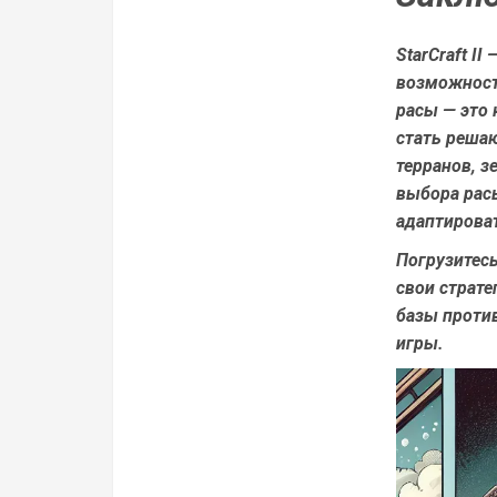
StarCraft I
возможност
расы — это
стать решаю
терранов, з
выбора расы
адаптирова
Погрузитесь
свои страте
базы проти
игры.