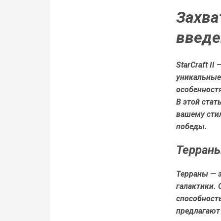
Захва
введе
StarCraft II
уникальные
особенностя
В этой стат
вашему сти
победы.
Терраны
Терраны — э
галактики. 
способность
предлагают