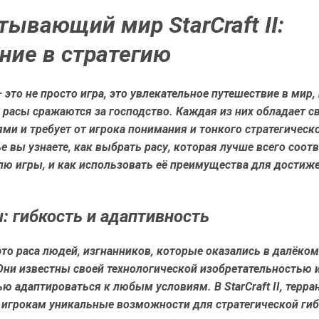
тывающий мир StarCraft II:
ние в стратегию
 — это не просто игра, это увлекательное путешествие в мир,
 расы сражаются за господство. Каждая из них обладает с
ми и требует от игрока понимания и тонкого стратегическ
ье вы узнаете, как выбрать расу, которая лучше всего соот
лю игры, и как использовать её преимущества для достиж
: гибкость и адаптивность
то раса людей, изгнанников, которые оказались в далёком
Они известны своей технологической изобретательностью 
ю адаптироваться к любым условиям. В StarCraft II, терра
 игрокам уникальные возможности для стратегической гиб