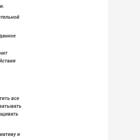
и.
ательной
данное
нит
ействия
тить все
хватывать
ращивать
иативу и