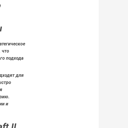
и
ы
ратегическое
 что
го подхода
одходят для
ыстро
я
рию.
ии и
t II