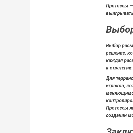
Протоссы —
выигрывать
Выбор
Выбор расы 
решение, к
каждая рас
к стратегии.
Для терран
игроков, ко
меняющимся
контролиро
Протоссы ж
создании м
Заключ