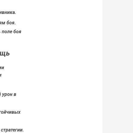
ивника.
ям боя.
 поле боя
ощь
ми
и
 урон в
стойчивых
стратегии.