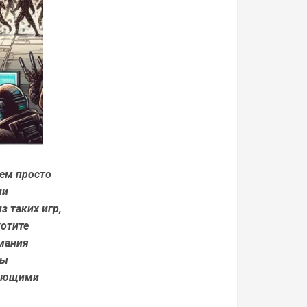
чем просто
ии
з таких игр,
хотите
имания
мы
вляющими