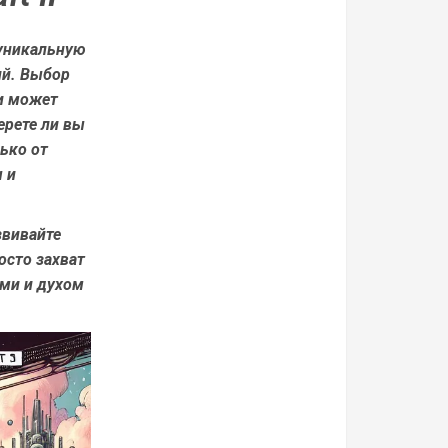
т уникальную
ий. Выбор
и может
ерете ли вы
лько от
 и
звивайте
осто захват
ами и духом