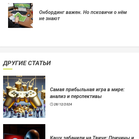
еще
Онбординг важен. Но псковичи о нём
Пр
не знают
нов
ДРУГИЕ СТАТЬИ
Самая прибыльная игра в мире:
анализ и перспективы
28/12/2024
Кашу забанили на Твиче: Причины и