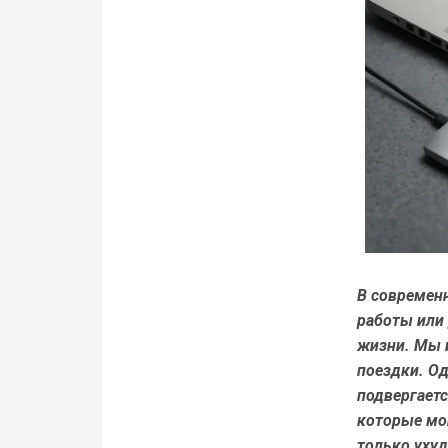
В современ
работы или
жизни. Мы и
поездки. О
подвергает
которые мо
только ухуд