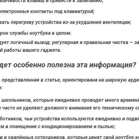
зывчивость клавиш и привести к залипанию;
электронные контакты под клавиатурой;
ать перегреву устройства из-за ухудшения вентиляции;
срок службы ноутбука в целом.
ует логичный вывод: регулярная и правильная чистка — з
й работы вашего гаджета.
дет особенно полезна эта информация?
 представленная в статье, ориентирована на широкую ауди
:
и школьников
, которые ежедневно проводят много времени
и часто не уделяют должного внимания его техническому с
ботников
, чьи устройства используются ежедневно и под
ям в помещении с кондиционированием и пылью;
в и удалённых сотрудников
, которые ценят свой ноутбук 