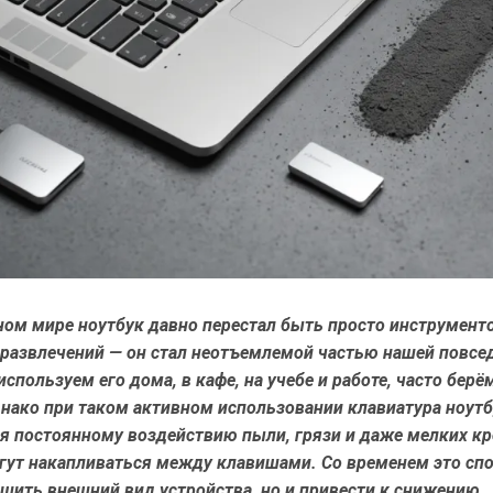
ном мире ноутбук давно перестал быть просто инструмент
 развлечений — он стал неотъемлемой частью нашей повсе
спользуем его дома, в кафе, на учебе и работе, часто берём
днако при таком активном использовании клавиатура ноут
ся постоянному воздействию пыли, грязи и даже мелких к
гут накапливаться между клавишами. Со временем это спо
шить внешний вид устройства, но и привести к снижению