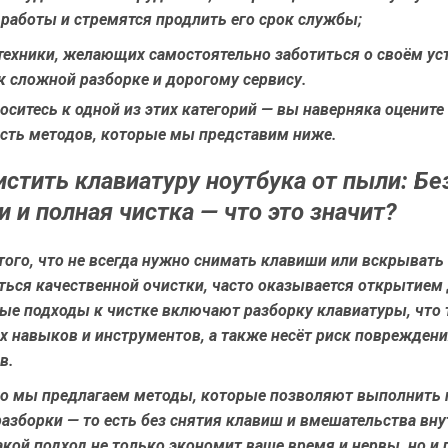
работы и стремятся продлить его срок службы;
техники
, желающих самостоятельно заботиться о своём уст
к сложной разборке и дорогому сервису.
оситесь к одной из этих категорий — вы наверняка оцените
сть методов, которые мы представим ниже.
истить клавиатуру ноутбука от пыли: Бе
и и полная чистка — что это значит?
ого, что не всегда нужно снимать клавиши или вскрывать 
ться качественной очистки, часто оказывается открытием 
ые подходы к чистке включают разборку клавиатуры, что 
х навыков и инструментов, а также несёт риск поврежден
в.
го мы предлагаем методы, которые позволяют выполнить
разборки — то есть без снятия клавиш и вмешательства вну
акой подход не только экономит ваше время и нервы, но и 