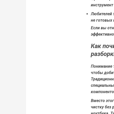
инструмент 
Любителей 
не готовых 
Если вы отн
эффективно
Как поч
разборк
Понимание т
чтобы доби
Традиционн
специальны
компоненто
Вместо это
чистку без 
ноутбука. Т