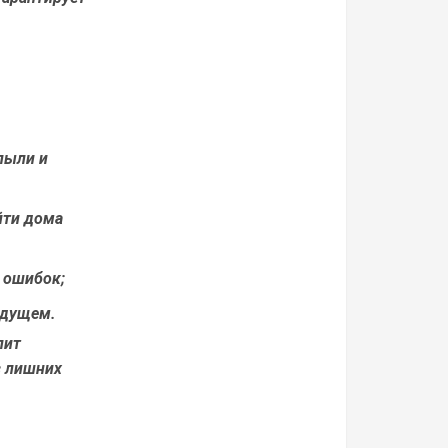
пыли и
йти дома
 ошибок;
удущем.
лит
з лишних