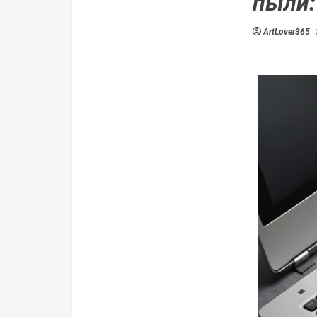
пыли:
ArtLover365