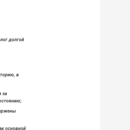
алог долгой
торию, в
 за
остоянию;
вержены
как основной