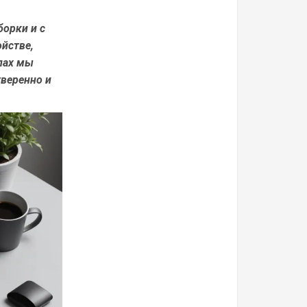
борки и с
йстве,
лах мы
уверенно и