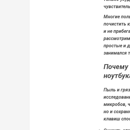
чувствитель
Многие поль
почистить к
и не прибег
рассмотрим,
простые и д
занимался 
Почему 
ноутбук
Пыль и гряз
исследовани
микробов, ч
но и сохран
клавиш спо