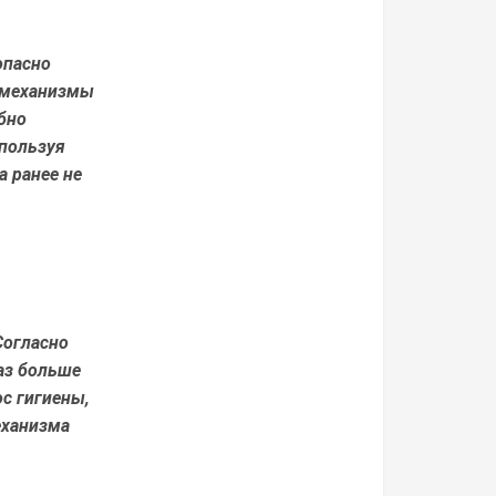
опасно
е механизмы
бно
спользуя
а ранее не
Согласно
аз больше
ос гигиены,
еханизма