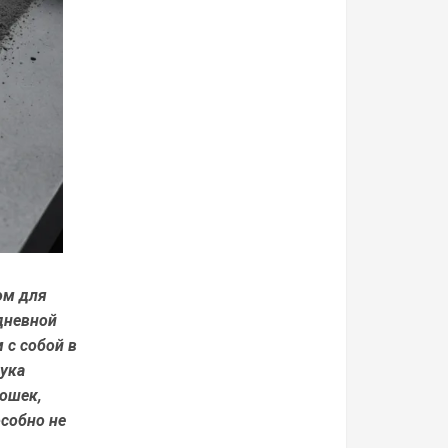
ом для
дневной
 с собой в
бука
рошек,
собно не