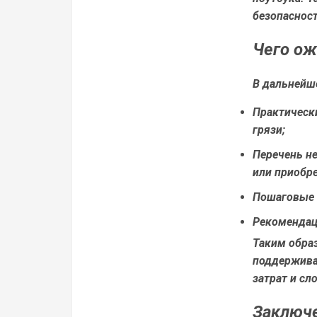
безопаснос
Чего ож
В дальнейш
Практическ
грязи;
Перечень н
или приобр
Пошаговые 
Рекомендаци
Таким обра
поддержива
затрат и сл
Заключ