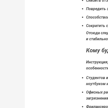
Снизить от
Повредить 
Способствов
Сократить 
Отсюда след
и стабильно
Кому бу
Инструкция,
особенности
Студентов 
ноутбуком 
Офисных ра
загрязнени
Фрилансеро