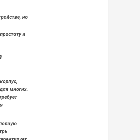
ройстве, но
 простоту и
з
корпус,
для многих.
требует
ия
 полную
трь
гарантирует