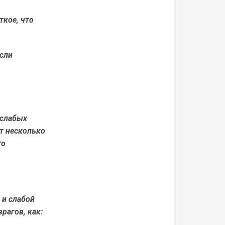
ткое, что
сли
 слабых
от несколько
го
 и слабой
рагов, как: