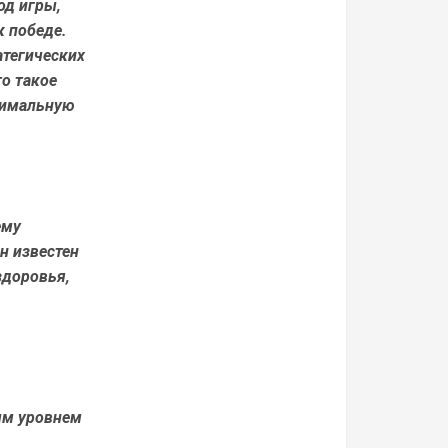
од игры,
 победе.
атегических
о такое
ксимальную
ему
н известен
здоровья,
ым уровнем