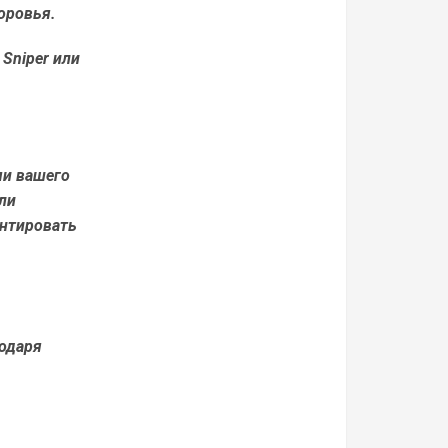
оровья.
Sniper или
ми вашего
ли
нтировать
годаря