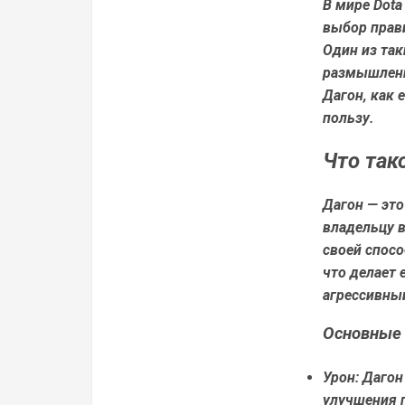
В мире Dota
выбор прав
Один из та
размышлений
Дагон, как 
пользу.
Что так
Дагон — это
владельцу в
своей спос
что делает
агрессивны
Основные 
Урон:
Дагон 
улучшения 