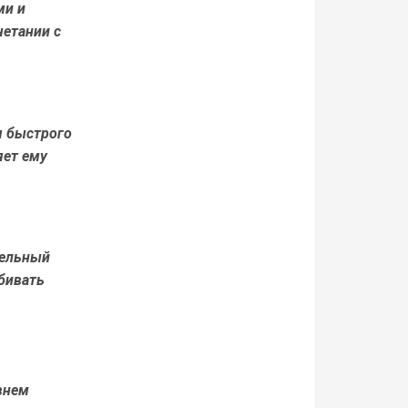
ми и
четании с
я быстрого
яет ему
тельный
бивать
внем