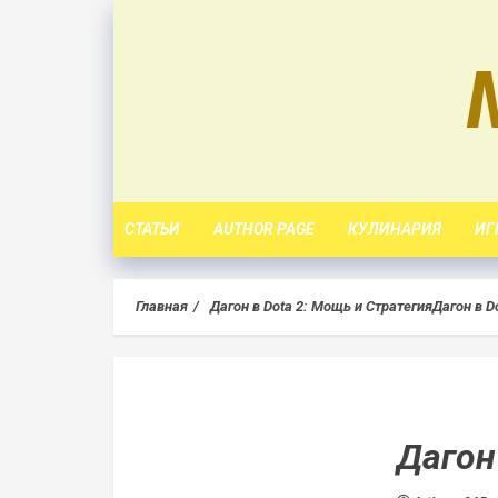
Skip
to
content
СТАТЬИ
AUTHOR PAGE
КУЛИНАРИЯ
ИГ
Главная
Дагон в Dota 2: Мощь и Стратегия
Дагон в D
Дагон