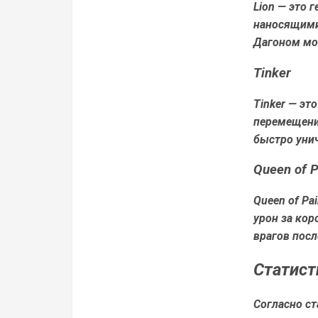
Lion — это
наносящими 
Дагоном мо
Tinker
Tinker — эт
перемещения
быстро унич
Queen of P
Queen of Pa
урон за ко
врагов посл
Статист
Согласно ст