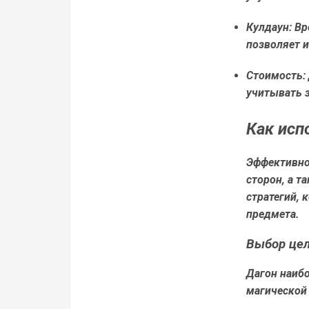
Кулдаун:
Вре
позволяет и
Стоимость:
учитывать з
Как исп
Эффективно
сторон, а т
стратегий, 
предмета.
Выбор це
Дагон наибо
магической 